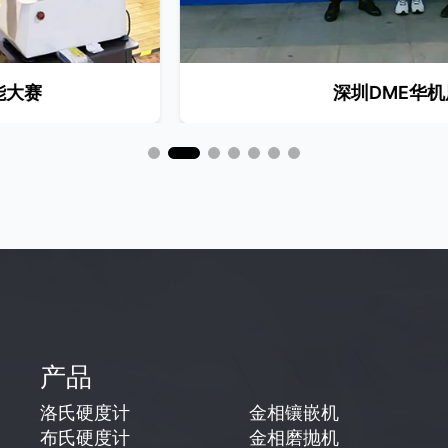
深圳DME华机展
产品
洛氏硬度计
金相镶嵌机
布氏硬度计
金相磨抛机